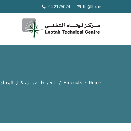
04 2125074
ltc@ltc.ae
Home
Products
الـخـراطــة وتـشـكيـل المعـاد