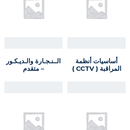
أساسيات أنظمة
الــنـجـارة والـديـكـور
المراقبة ( CCTV )
– متقدم