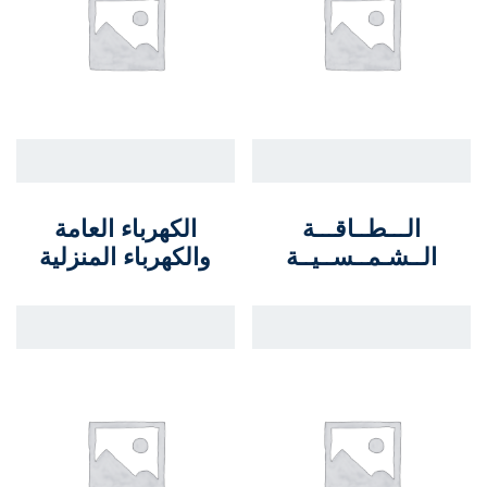
الـــطــاقـــة
الكهرباء العامة
الــشـمــســيــة
والكهرباء المنزلية