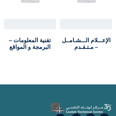
الإعـــلام الـــشـامــل
تقنية المعلومات –
– مـتـقـدم
البرمجة و المواقع