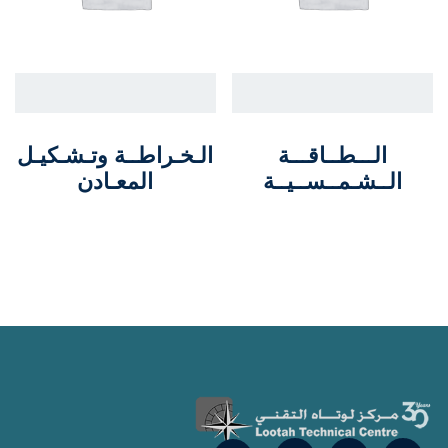
الـــطــاقـــة
الـخـراطــة وتـشـكيـل
الــشـمــســيــة
المعـادن