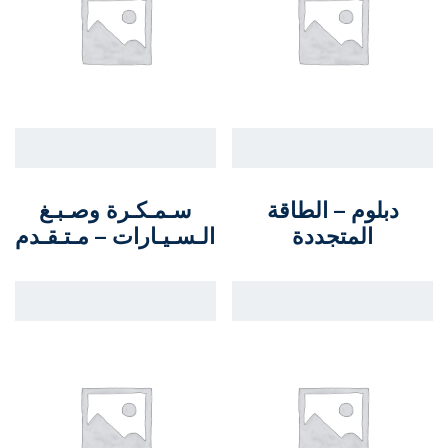
دبلوم – الطاقة
سـمـكـرة وصـبـغ
المتجددة
الـسـيـارات – مـتـقـدم