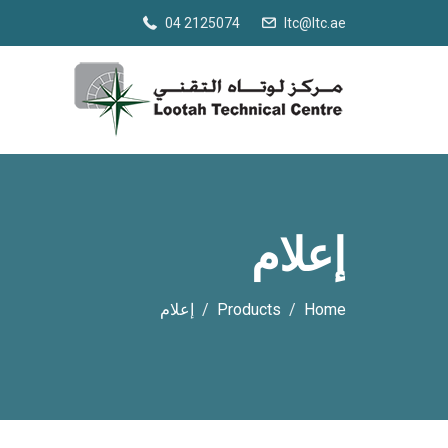
04 2125074
ltc@ltc.ae
إعلام
Home
Products
إعلام