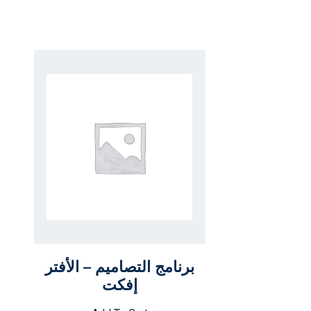
برنامج التصاميم – الأفتر
إفكت