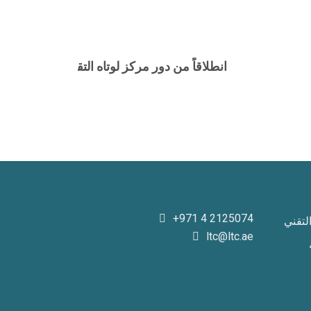
انطلاقاً من دور مركز لوتاه التقني وما يقدمه من برامج تدريبية وت
+971 4 2125074
لتقني
ltc@ltc.ae