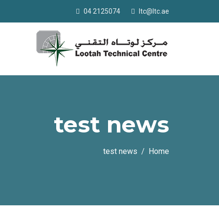
04 2125074
ltc@ltc.ae
test news
test news
Home