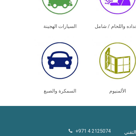
داده واللحام / شامل
السيارات الهجينة
الألمنيوم
السمكرة والصبغ
+971 4 2125074
لتقني