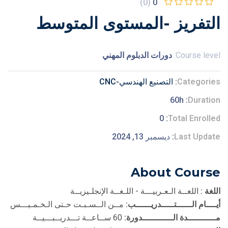
(0)
0
التفريز -المستوى المتوسط
Course level:
دورات الدبلوم المهني
Categories
التصنيع الهندسي-CNC
60h
Duration
0
Total Enrolled
Last Update
ديسمبر 13, 2024
About Course
اللغة :
اللغــة الـعـربيـــة - اللـغــة الإنجلـيزيــة
أيــــام الــــــتـــــدريــــــب:
مــن الــسـبـت حـتى الـخـمـيـــس
مـــــــــــدة الــــــــــــدورة:
60 ســاعــة تـــدريــبـــيــة