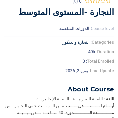
(0)
0
النجارة -المستوى المتوسط
Course level:
الدورات المتقدمة
Categories
النجارة والديكور
40h
Duration
0
Total Enrolled
Last Update
يونيو 2, 2026
About Course
اللغة :
اللغــة الـعـربيـــة - اللـغــة الإنجلـيزيــة
أيــــام الــــــتـــــدريــــــب:
مــن الــسـبـت حـتى الـخـمـيـــس
مـــــــــــدة الــــــــــــدورة:
40 ســاعــة تـــدريــبـــيــة