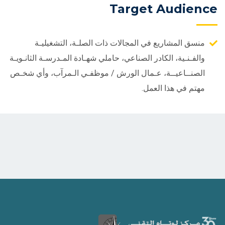
Target Audience
منسق المشاريع في المجالات ذات الصلـة، التشغيليـة
والفـنـية، الكادر الصناعي، حاملي شهـادة المـدرسـة الثانـويـة
الصنــاعيــة، عـمال الورش / موظفـي الـمرآب، وأي شخـص
مهتم في هذا العمل.