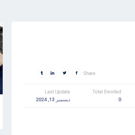
Share:
Last Update
Total Enrolled
0
ديسمبر 13, 2024