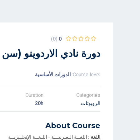
(0)
0
دورة نادي الاردوينو (سن 12+))
Course level:
الدورات الأساسية
Duration
Categories
الروبوتات
20h
About Course
اللغة :
اللغــة الـعـربيـــة - اللـغــة الإنجلـيزيــة