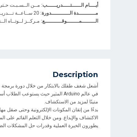
أيــــام الــــــتـــــدريــــــب:
مــن الــسـبـت حـتى
مـــــــــــدة الــــــــــــدورة:
20 ســاعــة تـــدريــبـــيــة
الـــــــــمــــــــوقـــــــــــع:
مـركــز لــوتــاه الــت
Description
في عالم Arduino المثير حيث يستوعب ال
متينًا لمزيد من الاستكشاف.
بدءًا من إتقان المكونات الإلكترونية وحتى صقل مه
الاكتشاف والإبداع. ومن خلال التعلم القائم على 
يطورون الخبرة العملية وقدرات حل المشكلات الضر