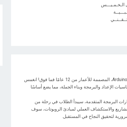
 الـخـمـيـــس
ــقــنــي
أشعل شغف طفلك بالابتكار من خلال دورة برمجة Arduino، المصممة للأعمار من 12 عامًا فما فوق! انغمس
طلاب أساسيات الإعداد والبرمجة وبناء الجملة، مما يضع أساسًا
ارات البرمجة المتقدمة، سيبدأ الطلاب في رحلة من
المشاريع والاستكشاف العملي لمبادئ الروبوتات، سوف
ورية لتحقيق النجاح في المستقبل.