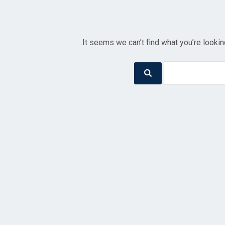
It seems we can’t find what you’re lookin
Searc
Search
for