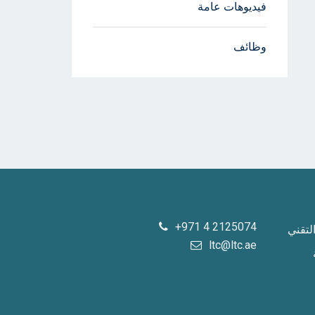
فيديوهات عامة
وظائف
+971 4 2125074
لتقني
ltc@ltc.ae