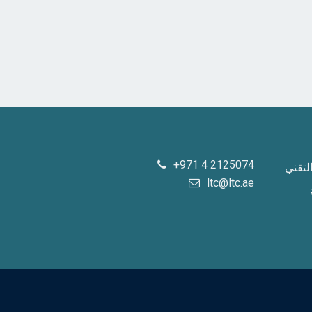
+971 4 2125074
لتقني
ltc@ltc.ae