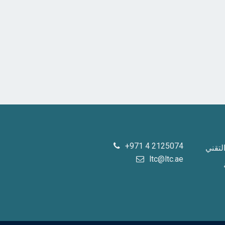
+971 4 2125074
لتقني
ltc@ltc.ae